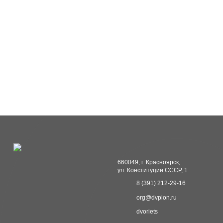
660049, г. Красноярск, 

ул. Конституции СССР, 1
8 (391) 212-29-16
org@dvpion.ru
dvoriets